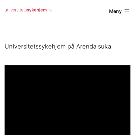
Gå
Universitetssykehjem.no
Meny
til
innhold
Universitetssykehjem på Arendalsuka