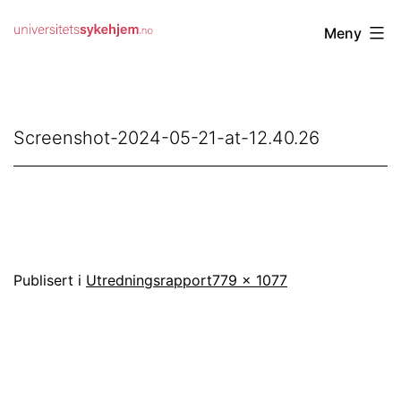
Gå
Universitetssykehjem.no
Meny
til
innhold
Screenshot-2024-05-21-at-12.40.26
Full
Publisert i
Utredningsrapport
779 × 1077
størrelse